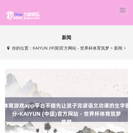
T
o
g
g
新闻
l
e
你的位置：
KAIYUN (中国)官方网站 - 世界杯体育筑梦
>
新闻
>
n
a
v
i
g
a
t
i
o
n