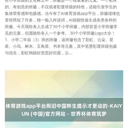
在小学班级的文化树立中，班徽是一个很紧要的元素。一个私有
的、有创意的班徽，不仅或者彰显班级的特色，还能引发学生的
集体荣誉感和包摄感。当今有了AI体育游戏app平台，班徽缱绻也
变得简短了许多，独一输入舛误词，AI就能快速生成各类各样的
班徽。今天我给各人生成了30个小学班徽，内部皆是小学班徽常
见的元素，但愿能给各人一个参考。 30个小学班徽Logo大全！
1、小学二年齿（3）班的班徽，该班徽包含了彩虹、云朵、星
星、小鸟、树木、五角星、书本等元素，其中笔墨彰显班级包摄
与信念，彩虹绚丽好意思好但愿，云...