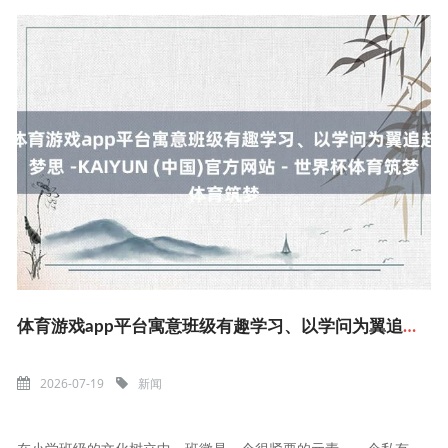
体育游戏app平台寓意班级有趣学习、以学问为翼追赶梦思 -KAIYUN (中国)官方网站 - 世界杯体育筑梦
2026-07-19
新闻