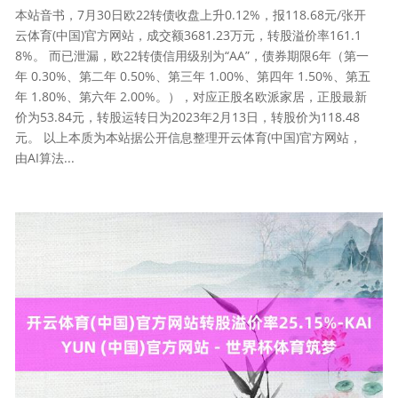
本站音书，7月30日欧22转债收盘上升0.12%，报118.68元/张开
云体育(中国)官方网站，成交额3681.23万元，转股溢价率161.1
8%。 而已泄漏，欧22转债信用级别为“AA”，债券期限6年（第一
年 0.30%、第二年 0.50%、第三年 1.00%、第四年 1.50%、第五
年 1.80%、第六年 2.00%。），对应正股名欧派家居，正股最新
价为53.84元，转股运转日为2023年2月13日，转股价为118.48
元。 以上本质为本站据公开信息整理开云体育(中国)官方网站，
由AI算法...