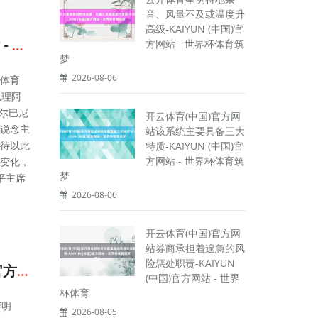
音、风量不及或温度升
高级-KAIYUN (中国)官
方网站 - 世界杯体育筑
开云体育东说念主文交流执续向好-KAIYUN (中国)官方网站 - 世界杯体育筑梦
梦
2026-08-06
云体育
总理阿
阿尔巴尼
开云体育(中国)官方网
说念主
站该系统主要具备三大
待以此
特质-KAIYUN (中国)官
方网站 - 世界杯体育筑
变化，
梦
平主席
2026-08-06
开云体育(中国)官方网
站券商承担着遑急的风
险惩处职责-KAIYUN
开云体育该备忘录于2022年7月22日签署-KAIYUN (中国)官方网站 - 世界杯体育筑梦
(中国)官方网站 - 世界
杯体育
声明
2026-08-05