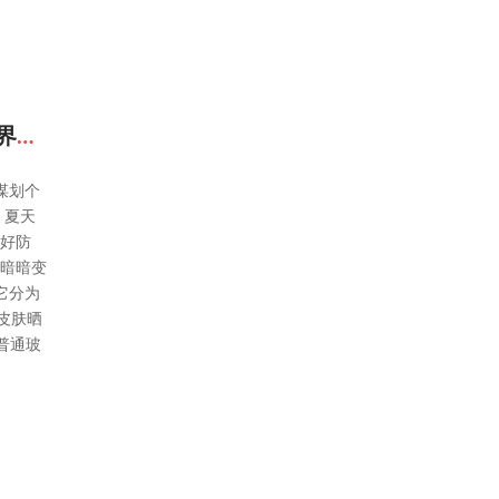
云开体育就看吊牌上的UPF值-KAIYUN (中国)官方网站 - 世界杯体育筑梦
谋划个
 夏天
好防
暗暗变
它分为
把皮肤晒
普通玻