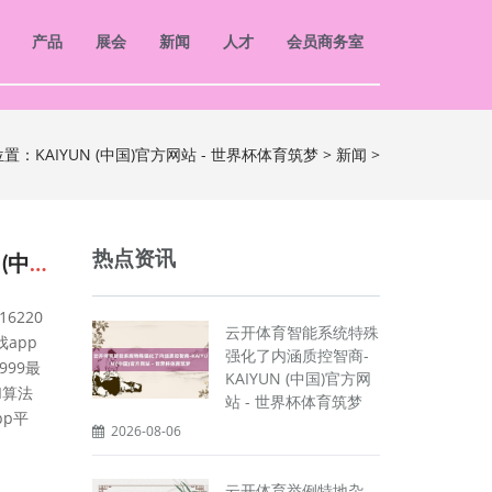
产品
展会
新闻
人才
会员商务室
位置：
KAIYUN (中国)官方网站 - 世界杯体育筑梦
>
新闻
>
热点资讯
体育游戏app平台以上内容为本站据公开信息整理-KAIYUN (中国)官方网站 - 世界杯体育筑梦
6220
云开体育智能系统特殊
app
强化了内涵质控智商-
99最
KAIYUN (中国)官方网
I算法
站 - 世界杯体育筑梦
pp平
2026-08-06
云开体育举例特地杂