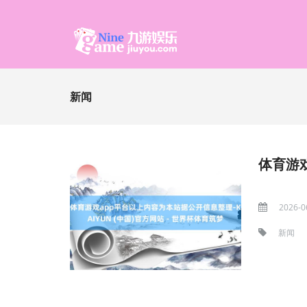
新闻
2026-0
新闻