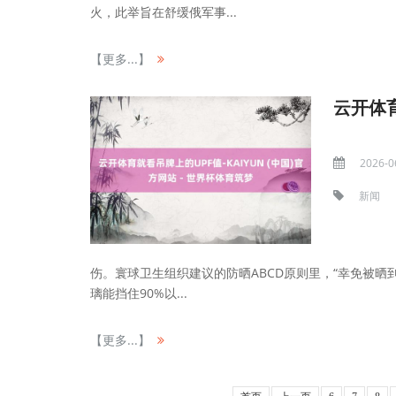
火，此举旨在舒缓俄军事...
【更多...】
2026-0
新闻
伤。寰球卫生组织建议的防晒ABCD原则里，“幸免被
璃能挡住90%以...
【更多...】