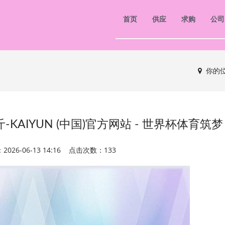
首页
供应
求购
公司
你的
斤-KAIYUN (中国)官方网站 - 世界杯体育筑梦
026-06-13 14:16 点击次数：133