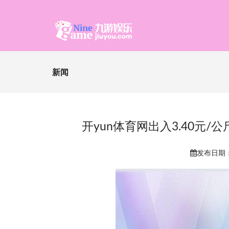
新闻
开yun体育网出入3.40元/公
发布日期：2