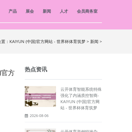
产品
展会
新闻
人才
会员商务室
位置：
KAIYUN (中国)官方网站 - 世界杯体育筑梦
>
新闻
>
热点资讯
)官方
云开体育智能系统特殊
强化了内涵质控智商-
KAIYUN (中国)官方网
站 - 世界杯体育筑梦
2026-08-06
云开体育举例特地杂