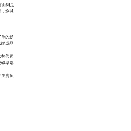
方面则是
看，烧碱
订单的影
末端成品
求替代阛
烧碱卑鄙
生显贵负