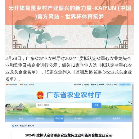
3月28日，广东省农业农村厅对2024年度拟认定省重心农业龙头企
业和监测及格企业进行公示，韶关12家企业入选《拟认定省重心农
业龙头企业名单》，15家企业列入《监测及格省重心农业龙头企业
名单》。