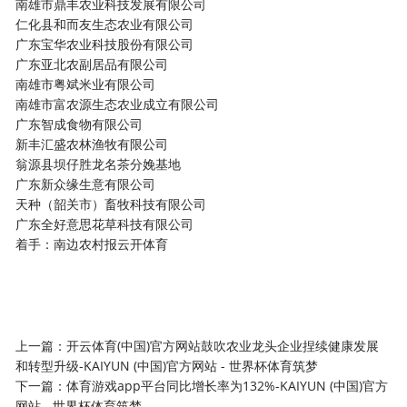
南雄市鼎丰农业科技发展有限公司
仁化县和而友生态农业有限公司
广东宝华农业科技股份有限公司
广东亚北农副居品有限公司
南雄市粤斌米业有限公司
南雄市富农源生态农业成立有限公司
广东智成食物有限公司
新丰汇盛农林渔牧有限公司
翁源县坝仔胜龙名茶分娩基地
广东新众缘生意有限公司
天种（韶关市）畜牧科技有限公司
广东全好意思花草科技有限公司
着手：南边农村报云开体育
上一篇：
开云体育(中国)官方网站鼓吹农业龙头企业捏续健康发展
和转型升级-KAIYUN (中国)官方网站 - 世界杯体育筑梦
下一篇：
体育游戏app平台同比增长率为132%-KAIYUN (中国)官方
网站 - 世界杯体育筑梦