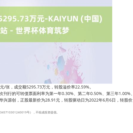
元/张，成交额5295.73万元，转股溢价率22.59%。
刊行的可转债票面利率为第一年0.30%、第二年0.50%、第三年1.00%
名华兴源创，正股最新价为28.91元，转股驱动日为2022年6月6日，转股价为
5710301240019号），不组成投资提倡。