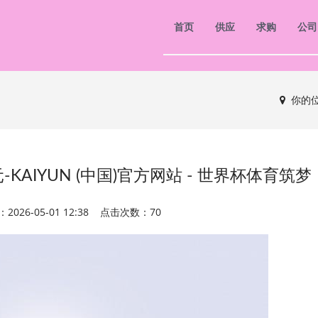
首页
供应
求购
公司
你的
-KAIYUN (中国)官方网站 - 世界杯体育筑梦
2026-05-01 12:38 点击次数：70