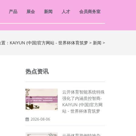
产品
展会
新闻
人才
会员商务室
位置：
KAIYUN (中国)官方网站 - 世界杯体育筑梦
>
新闻
>
热点资讯
云开体育智能系统特殊
强化了内涵质控智商-
KAIYUN (中国)官方网
站 - 世界杯体育筑梦
2026-08-06
云开体育举例特地杂