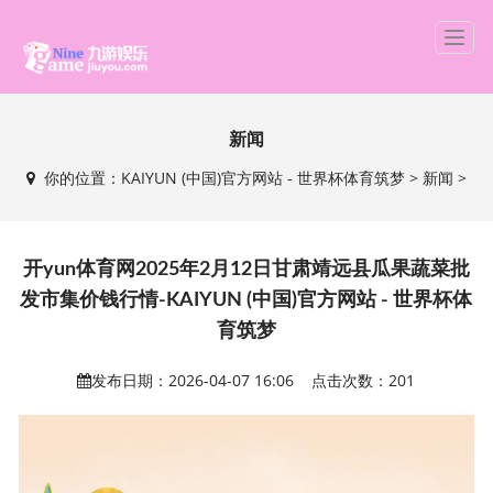
T
o
g
g
新闻
l
e
你的位置：
KAIYUN (中国)官方网站 - 世界杯体育筑梦
>
新闻
>
n
a
v
i
开yun体育网2025年2月12日甘肃靖远县瓜果蔬菜批
g
发市集价钱行情-KAIYUN (中国)官方网站 - 世界杯体
a
t
育筑梦
i
o
发布日期：2026-04-07 16:06 点击次数：201
n