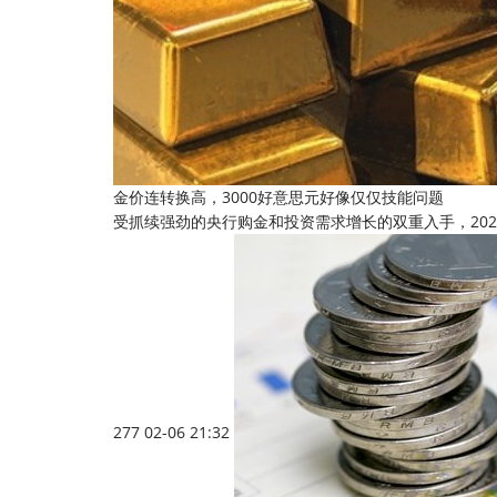
金价连转换高，3000好意思元好像仅仅技能问题
受抓续强劲的央行购金和投资需求增长的双重入手，202
277 02-06 21:32