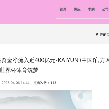
首页
供应
求购
公司
你的
惑资金净流入近400亿元-KAIYUN (中国)官方网
世界杯体育筑梦
026-04-06 14:44 点击次数：113