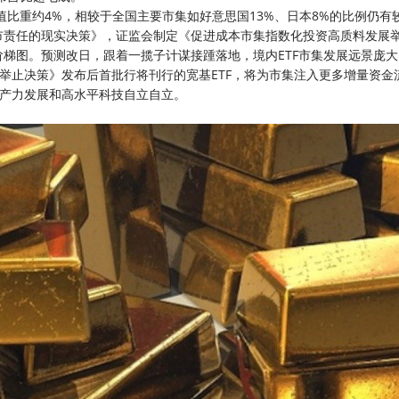
值比重约4%，相较于全国主要市集如好意思国13%、日本8%的比例仍有
市责任的现实决策》，证监会制定《促进成本市集指数化投资高质料发展
梯图。预测改日，跟着一揽子计谋接踵落地，境内ETF市集发展远景庞大
《举止决策》发布后首批行将刊行的宽基ETF，将为市集注入更多增量资金
出产力发展和高水平科技自立自立。