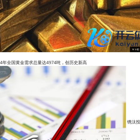
4年全国黄金需求总量达4974吨，创历史新高
镌汰投