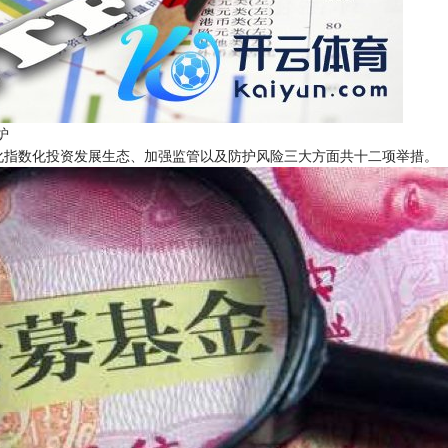
炉
化指数化投资发展生态、加强监管以及防护风险三大方面共十二项举措。