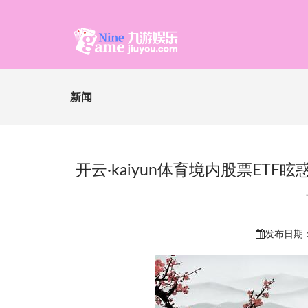
新闻
开云·kaiyun体育境内股票ETF眩
发布日期：2