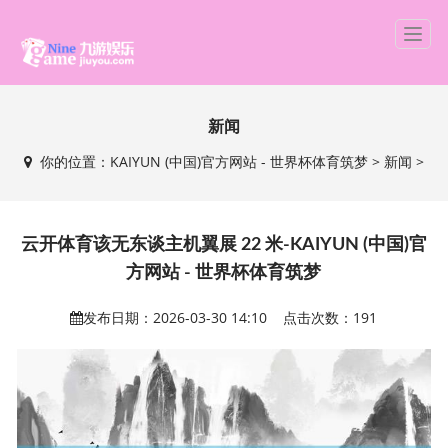
T
o
g
g
新闻
l
e
你的位置：
KAIYUN (中国)官方网站 - 世界杯体育筑梦
>
新闻
>
n
a
v
i
云开体育该无东谈主机翼展 22 米-KAIYUN (中国)官
g
方网站 - 世界杯体育筑梦
a
t
发布日期：2026-03-30 14:10 点击次数：191
i
o
n