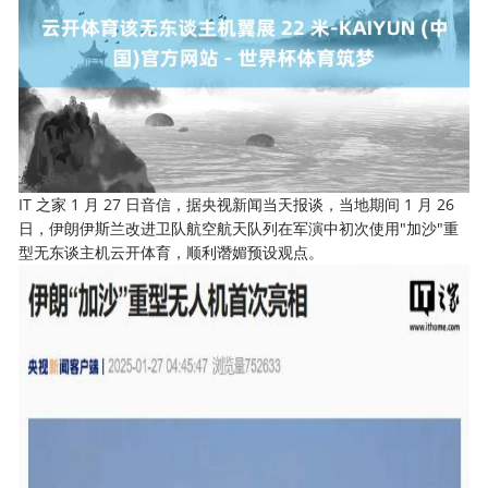
IT 之家 1 月 27 日音信，据央视新闻当天报谈，当地期间 1 月 26
日，伊朗伊斯兰改进卫队航空航天队列在军演中初次使用"加沙"重
型无东谈主机云开体育，顺利谮媚预设观点。