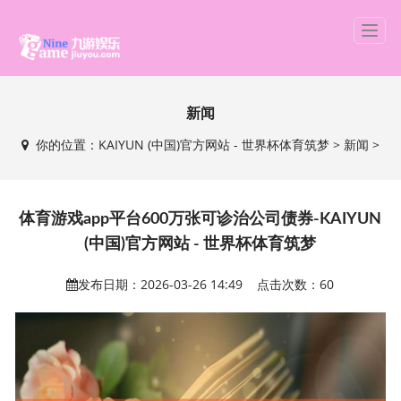
T
o
g
g
新闻
l
e
你的位置：
KAIYUN (中国)官方网站 - 世界杯体育筑梦
>
新闻
>
n
a
v
i
体育游戏app平台600万张可诊治公司债券-KAIYUN
g
(中国)官方网站 - 世界杯体育筑梦
a
t
发布日期：2026-03-26 14:49 点击次数：60
i
o
n