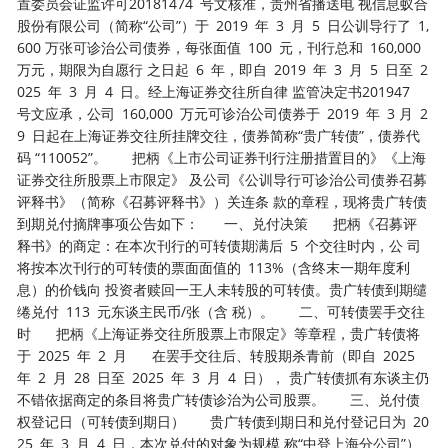
置委员会证监许可20181474 号文核准，贵州省播送电 视信息蚁合
股份有限公司（简称“公司”）于 2019 年 3 月 5 日公训导行了 1,
600 万张可诊治公司债券，每张面值 100 元，刊行总和 160,000
万元，期限为自愿行 之日起 6 年，即自 2019 年 3 月 5 日至 2
025 年 3 月 4 日。经上海证券交往所自律 监管决定书201947
号文应承，公司 160,000 万元可诊治公司债券于 2019 年 3 月 2
9 日起在上海证券交往所挂牌交往，债券简称“贵广转债”，债券代
码 “110052”。 把柄《上市公司证券刊行注册措置目的》《上海
证券交往所股票上市限定》 及公司《公训导行可诊治公司债券召募
评释书》（简称《召募评释书》）关连条 款的章程，现将贵广转债
到期兑付摘牌事项公告如下： 一、兑付决策 把柄《召募评
释书》的商定：在本次刊行的可转债期满后 5 个交往时内，公 司
将按本次刊行的可转债的票面面值的 113%（含终末一期年度利
息）的价钱向 投资者赎回一王人未转股的可转债。贵广转债到期缱
绻兑付 113 元东谈主民币/张（含 税）。 二、可转债罢手交往
时 把柄《上海证券交往所股票上市限定》等章程，贵广转债将
于 2025 年 2 月 在罢手交往后、转股期杀青前（即自 2025
年 2 月 28 日至 2025 年 3 月 4 日）， 贵广转债抓有东谈主仍
不错依据商定的条目将贵广转债诊治为公司股票。 三、兑付债
权登记日（可转债到期日） 贵广转债到期日和兑付登记日为 20
25 年 3 月 4 日，本次兑付的对象为规模 称“中登上海分公司”）