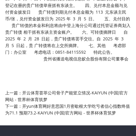
登记在册的贵广转债举座抓有东谈主。 四、兑付本息金额与兑
付资金披发日 贵广转债到期兑付本息金额为 113 元东谈主民
币/张，兑付资金披发日为 2025 年 3 月 5 日。 五、兑付目的
贵广转债的本金和利息将由中登上海分公司通过托管证券商划入
贵广转债 相干抓有东谈主资金账户。 六、可转债摘牌日 自
2025 年 2 月 28 日起，贵广转债将罢手交往。自 2025 年 3
月 5 日起，贵 广转债将在上交所摘牌。 七、其他 考虑部
门：办公室 考虑电话：0851-84115592 特此公告。
贵州省播送电视信息蚁合股份有限公司董事会
上一篇：
开云体育荟萃公司骨子产能竖立情况-KAIYUN (中国)官方
网站 - 世界杯体育筑梦
下一篇：
开yun体育网好意思国1月密歇根大学吃亏者信心指数终值
为71.1 预期73.2-KAIYUN (中国)官方网站 - 世界杯体育筑梦