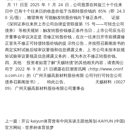
月 11 日至 2025 年 1 月 24 日，公司股票在斡旋三十个往来
日中 已有十个往来日的收盘价低于当期转股价钱的 85%（即 24.3
0 元/股），瞻望将有 可能触发转股价钱向下修正条件。 证据
《深圳证券往来所上市公司自律监管联接第 15 号——可转念公司
债券》 等相关规矩：触发转股价钱修正条件当日，上市公司应当召
开董事会审议决定是 否修正转股价钱，在次一往来日开市前裸露修
正冒失不修正可转债转股价钱的提 示性公告，并按照召募阐发书的
商定实时试验后续审议要领和信息裸露义务。上 市公司未按本款规
矩试验审议要领及信息裸露义务的，视为本次不修正转股价钱。
四、其他 投资者如需了解“天赐转债”的其他相关内容，请查阅公
司于 2022 年 9 月 21 日裸露在巨潮资讯网（http://www.cninf
o.com.cn）的《广州天赐高新材料股份有限 公司刊行可转念公司
债券召募阐发书》。 特此公告。 天赐材料（0027
09） 广州天赐高新材料股份有限公司董事会
上一篇：
开云·kaiyun体育曾有中间东谈主跟他筹划-KAIYUN (中国)
官方网站 - 世界杯体育筑梦