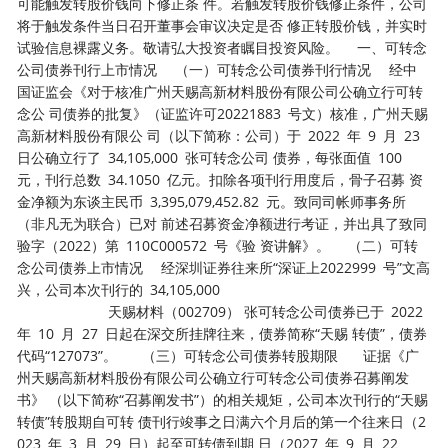
可能触发转股价钱向下修正条 件。若触发转股价钱修正条件，公司
将于触发条件当日召开董事会审议决定是否 修正转股价钱，并实时
试验信息裸露义务。敬请弘大投资者瞩目投资风险。 一、可转念
公司债券刊行上市情况 （一）可转念公司债券刊行情况 经中
国证监会《对于核准广州天赐高新材料股份有限公司公确立行可转
念公 司债券的批复》（证监许可20221883 号文）核准，广州天赐
高新材料股份有限公 司（以下简称：公司）于 2022 年 9 月 23
日公确立行了 34,105,000 张可转念公司 债券，每张面值 100
元，刊行总数 34.1050 亿元。扣除各项刊行用度后，骨子召募 资
金净额为东谈主民币 3,395,079,452.82 元。致同司帐师事务所
（非凡无为联合）已对 前述召募资金净额进行考证，并出具了致同
验字（2022）第 110C000572 号《验 资讲解》。 （二）可转
念公司债券上市情况 经深圳证券往来所“深证上2022999 号”文高
兴，公司本次刊行的 34,105,000
天赐材料（002709） 张可转念公司债券已于 2022
年 10 月 27 日起在深交所挂牌往来，债券简称“天赐 转债”，债券
代码“127073”。 （三）可转念公司债券转股期限 证据《广
州天赐高新材料股份有限公司公确立行可转念公司债券召募阐发
书》 （以下简称“召募阐发书”）的相关规矩，公司本次刊行的“天赐
转债”转股期自可转 债刊行竣事之日满六个月后的第一个往来日（2
023 年 3 月 29 日）起至可转债到期 日（2027 年 9 月 22