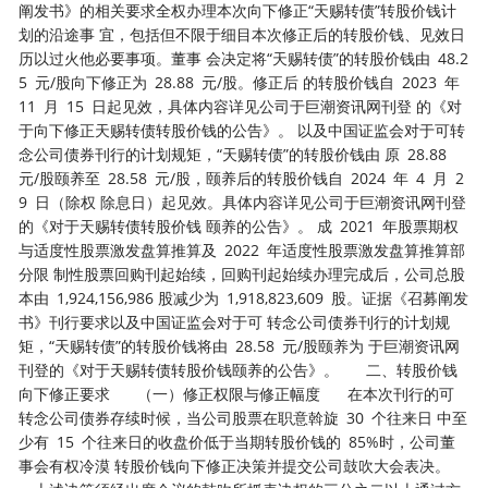
阐发书》的相关要求全权办理本次向下修正“天赐转债”转股价钱计
划的沿途事 宜，包括但不限于细目本次修正后的转股价钱、见效日
历以过火他必要事项。董事 会决定将“天赐转债”的转股价钱由 48.2
5 元/股向下修正为 28.88 元/股。修正后 的转股价钱自 2023 年
11 月 15 日起见效，具体内容详见公司于巨潮资讯网刊登 的《对
于向下修正天赐转债转股价钱的公告》。 以及中国证监会对于可转
念公司债券刊行的计划规矩，“天赐转债”的转股价钱由 原 28.88
元/股颐养至 28.58 元/股，颐养后的转股价钱自 2024 年 4 月 2
9 日（除权 除息日）起见效。具体内容详见公司于巨潮资讯网刊登
的《对于天赐转债转股价钱 颐养的公告》。 成 2021 年股票期权
与适度性股票激发盘算推算及 2022 年适度性股票激发盘算推算部
分限 制性股票回购刊起始续，回购刊起始续办理完成后，公司总股
本由 1,924,156,986 股减少为 1,918,823,609 股。证据《召募阐发
书》刊行要求以及中国证监会对于可 转念公司债券刊行的计划规
矩，“天赐转债”的转股价钱将由 28.58 元/股颐养为 于巨潮资讯网
刊登的《对于天赐转债转股价钱颐养的公告》。 二、转股价钱
向下修正要求 （一）修正权限与修正幅度 在本次刊行的可
转念公司债券存续时候，当公司股票在职意斡旋 30 个往来日 中至
少有 15 个往来日的收盘价低于当期转股价钱的 85%时，公司董
事会有权冷漠 转股价钱向下修正决策并提交公司鼓吹大会表决。