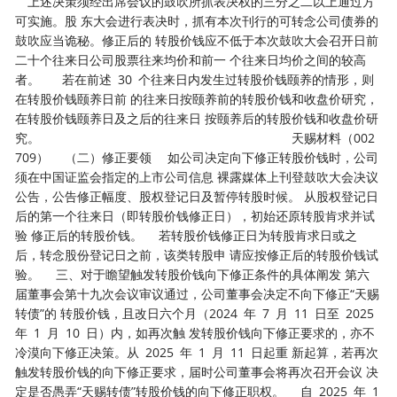
上述决策须经出席会议的鼓吹所抓表决权的三分之二以上通过方
可实施。股 东大会进行表决时，抓有本次刊行的可转念公司债券的
鼓吹应当诡秘。修正后的 转股价钱应不低于本次鼓吹大会召开日前
二十个往来日公司股票往来均价和前一 个往来日均价之间的较高
者。 若在前述 30 个往来日内发生过转股价钱颐养的情形，则
在转股价钱颐养日前 的往来日按颐养前的转股价钱和收盘价研究，
在转股价钱颐养日及之后的往来日 按颐养后的转股价钱和收盘价研
究。 天赐材料（002
709） （二）修正要领 如公司决定向下修正转股价钱时，公司
须在中国证监会指定的上市公司信息 裸露媒体上刊登鼓吹大会决议
公告，公告修正幅度、股权登记日及暂停转股时候。 从股权登记日
后的第一个往来日（即转股价钱修正日），初始还原转股肯求并试
验 修正后的转股价钱。 若转股价钱修正日为转股肯求日或之
后，转念股份登记日之前，该类转股申 请应按修正后的转股价钱试
验。 三、对于瞻望触发转股价钱向下修正条件的具体阐发 第六
届董事会第十九次会议审议通过，公司董事会决定不向下修正“天赐
转债”的 转股价钱，且改日六个月（2024 年 7 月 11 日至 2025
年 1 月 10 日）内，如再次触 发转股价钱向下修正要求的，亦不
冷漠向下修正决策。从 2025 年 1 月 11 日起重 新起算，若再次
触发转股价钱的向下修正要求，届时公司董事会将再次召开会议 决
定是否愚弄“天赐转债”转股价钱的向下修正职权。 自 2025 年 1