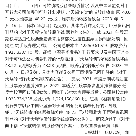
日）止。 （四）可转债转股价钱颐养情况 以及中国证监会对于
可转念公司债券刊行的计划规矩，“天赐转债”的转股价钱由 原 48.8
2 元/股颐养至 48.22 元/股，颐养后的转股价钱自 2023 年 5
月 16 日（除权 除息日）起见效。具体内容详见公司于巨潮资讯网
刊登的《对于天赐转债转股价钱 颐养的公告》。 成 2021 年股票
期权与适度性股票激发盘算推算部分适度性股票回购刊起始续，回
购注 销手续办理完成后，公司总股本由 1,926,661,516 股减少为
1,925,333,110 股。证据 《召募阐发书》刊行要求以及中国证监会
对于可转念公司债券刊行的计划规矩， “天赐转债”的转股价钱将由
48.22 元/股颐养为 48.23 元/股。颐养后的转股价钱 自 2023 年
6 月 7 日起见效，具体内容详见公司于巨潮资讯网刊登的《对于
天赐转 债转股价钱颐养的公告》。 完成 2021 年股票期权与适度
性股票激发盘算推算及 2022 年适度性股票激发盘算推算部分 适
度性股票回购刊起始续，回购刊起始续办理完成后，公司总股本由
1,925,334,258 股减少为 1,924,156,460 股。证据《召募阐发书》
刊行要求以及中国证监会对于可 转念公司债券刊行的计划规
矩，“天赐转债”的转股价钱将由 48.23 元/股颐养为 于巨潮资讯网
刊登的《对于天赐转债转股价钱颐养的公告》。 审议通过了《对于
向下修正“天赐转债”转股价钱的议案》，授权董事会证据《募
天赐材料（002709） 集