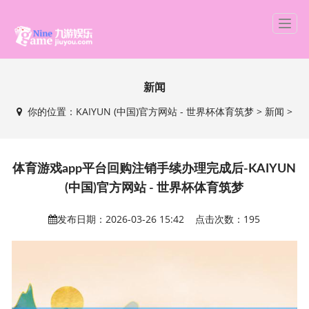
T
o
g
g
新闻
l
e
你的位置：
KAIYUN (中国)官方网站 - 世界杯体育筑梦
>
新闻
>
n
a
v
i
体育游戏app平台回购注销手续办理完成后-KAIYUN
g
(中国)官方网站 - 世界杯体育筑梦
a
t
发布日期：2026-03-26 15:42 点击次数：195
i
o
n