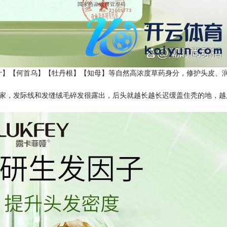
叶】【何首乌】【牡丹根】【知母】等自然高浓度草药身分，修护头皮、
出家，发际线和发缝绒毛碎发很露出，后头就越长越长迟缓盖住秃的地，越