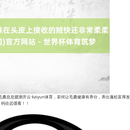
囊息息臆测开云·kaiyun体育，若何让毛囊健康有养分，养出蓬松富厚
，码住迟缓看！！