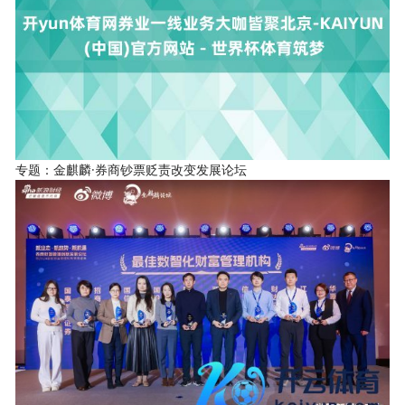
专题：金麒麟·券商钞票贬责改变发展论坛