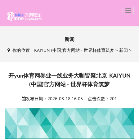
T
o
g
g
新闻
l
e
你的位置：
KAIYUN (中国)官方网站 - 世界杯体育筑梦
>
新闻
>
n
a
v
i
开yun体育网券业一线业务大咖皆聚北京-KAIYUN
g
(中国)官方网站 - 世界杯体育筑梦
a
t
发布日期：2026-03-18 16:05 点击次数：201
i
o
n