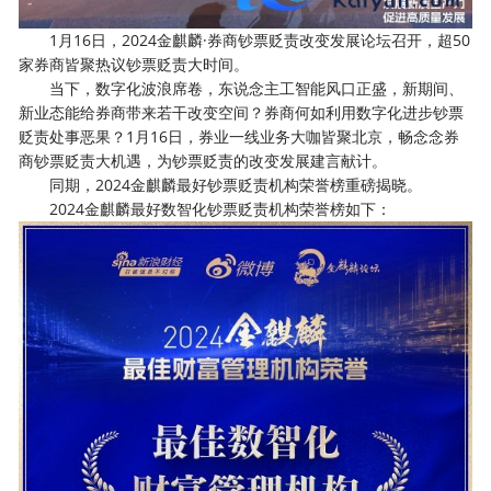
1月16日，2024金麒麟·券商钞票贬责改变发展论坛召开，超50
家券商皆聚热议钞票贬责大时间。
当下，数字化波浪席卷，东说念主工智能风口正盛，新期间、
新业态能给券商带来若干改变空间？券商何如利用数字化进步钞票
贬责处事恶果？1月16日，券业一线业务大咖皆聚北京，畅念念券
商钞票贬责大机遇，为钞票贬责的改变发展建言献计。
同期，2024金麒麟最好钞票贬责机构荣誉榜重磅揭晓。
2024金麒麟最好数智化钞票贬责机构荣誉榜如下：