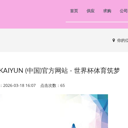
首页
供应
求购
公司
你的
KAIYUN (中国)官方网站 - 世界杯体育筑梦
2026-03-18 16:07 点击次数：65