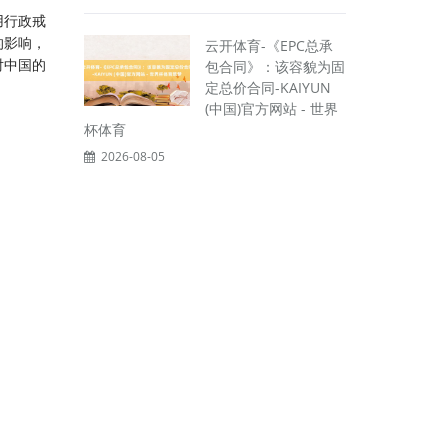
用行政戒
的影响，
云开体育-《EPC总承
对中国的
包合同》：该容貌为固
定总价合同-KAIYUN
(中国)官方网站 - 世界
杯体育
2026-08-05