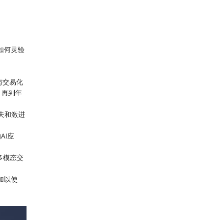
如何灵验
与交易化
，再到年
工夫和激进
AI应
多模态交
加以使