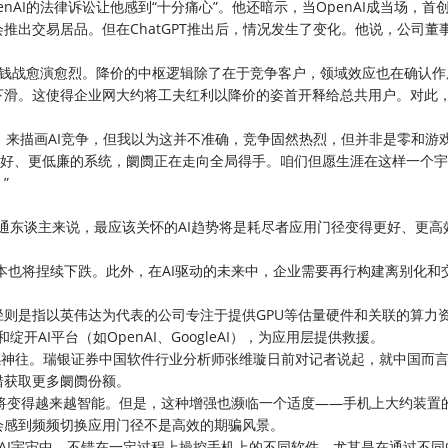
AI的法律诉讼让他感到“十分痛心”。他还暗示，当OpenAI成当场，首
推出交易居品。但在ChatGPT推出后，情况发生了变化。他说，公司董
的价钱战愈演愈烈。降价的中枢逻辑除了在于竞争客户，领域效应也在确认作
滑。这使得企业网大约将工夫红利以降价的姿首开释给总共用户。对此，K
oat）来描画AI竞争，但我以为这并不准确，竞争固然热烈，但并非是零和游
更好、更低廉的系统，阛阓正在走向全局得手。咱们但愿生涯在这样一个
”
于普通东谈主来说，最应该关怀的AI趋势将是耗尽者应用门径变得更好、更高
成本也将捏续下跌。此外，在AI驱动的未来中，企业需要再行构建离别化和
则是指以英伟达为代表的公司专注于提供GPU等估量硬件和关联的算力
开AI平台（如OpenAI、GoogleAI），为应用层提供救援。
颇感神往。瑞银证券中国软件行业分析师张维璇日前对记者说起，就中国而
错获取更多阛阓份额。
径将变得越来越智能。但是，这种增强也濒临一个适度——手机上大约装置
会感到频频切换应用门径不是高效的期骗风景。
nt）AI宇宙中，不错在一定过程上操控手机上的不同软件，尤其是在通过不