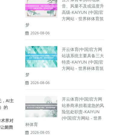
音、风量不及或温度升
高级-KAIYUN (中国)官
方网站 - 世界杯体育筑
梦
2026-08-06
开云体育(中国)官方网
站该系统主要具备三大
特质-KAIYUN (中国)官
方网站 - 世界杯体育筑
梦
2026-08-06
开云体育(中国)官方网
，AI主
站券商承担着遑急的风
%）的
险惩处职责-KAIYUN
(中国)官方网站 - 世界
学术界对
杯体育
更新让阛阓
2026-08-05