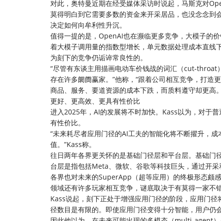
对此，奥特曼近期在经受媒体采访时说起，马斯克对Open
莫得明白到它需要多数的资金来开采居品，也没念念到会
决定如何向牟利性升沉。
值得一提的是，OpenAI也在濒临更多竞争，大模子
着大模子调用量的指数型增长，单元数据处理成本直线下
为刻下的竞争仍诟谇常良性的。
“尽管有东谈主用描画电动车价钱战的词汇（cut-thr
存在许多阛阓赢家。”他称，“跟着公司相互竞争，打造
商品、服务、要道资源的成本下跌，而质料遵守却更高。
更好、更高效、更具有性价比
进入2025年，AI的发展将不时加快。Kass以为，对
有性价比。
“未来耗尽者应用门径的AI工夫的智能化将不断擢升，
值。”Kass称。
往日两年各界更关怀的是基础门径层和平台层。基础门径
台层是指包括Meta、微软、谷歌等科技巨头，通过开采和绽
各界也对未来的SuperApp（超等应用）的终极形态
领域还有许多玩家相互竞争，谜底取决于有莫得一家不
Kass说起，刻下正处于增强应用门径的阶段，应用门
径数目是有限的。即使应用门径变得十分智能，用户仍
因此他以为，在未来可能出现的多模态（multi-age