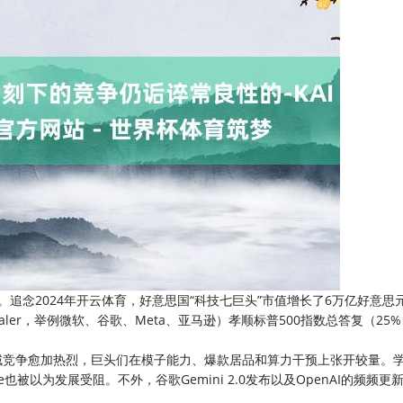
。追念2024年开云体育，好意思国“科技七巨头”市值增长了6万亿好意思元
aler，举例微软、谷歌、Meta、亚马逊）孝顺标普500指数总答复（25
域竞争愈加热烈，巨头们在模子能力、爆款居品和算力干预上张开较量。
aude也被以为发展受阻。不外，谷歌Gemini 2.0发布以及OpenAI的频频