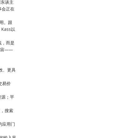
创东谈主
事会正在
用。跟
ass以
戏，而是
宇宙——
效、更具
交易价
资源；平
言，搜索
的应用门
同的输入风