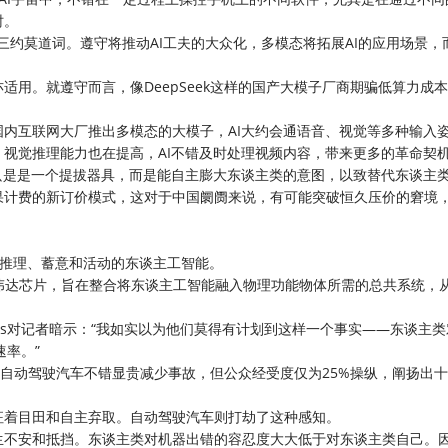
时。
年AI的三约莫道词。遵守将推动AI工夫的大众化，多模态将拓展AI的应用场景，而
用。就遵守而言，像DeepSeek这样的国产大模子厂商期骗低算力成
内互联网大厂推出多模态的大模子，AI大约会通语音、视觉等多种输入
视觉推理能力也在提高，AI不错及时处理视频内容，带来更多的革命契
I不再只是是一个提拔器具，而是能自主膨大东谈主类的意图，以致替代东谈主
按后果计费的新订价模式，这对于中国阛阓来说，有可能突破恒久压价的窘境
行推理、蓄意和活动的东谈主工智能。
的英伟达芯片，旨在整合将东谈主工智能融入物理功能物体所需的总共系统，
ss对记者暗示：“我如实以为他们莫得有计划到这样一个事实——东谈主类
速率。”
，自动驾驶汽车不错显贵减少事故，但公众经受度仅为25%操纵，阐扬出
征着目田和自主弃取。自动驾驶汽车则打劫了这种感知。
生不安和抵挡。东谈主类对机器出错的容忍度大大低于对东谈主类自己。