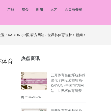
产品
展会
新闻
人才
会员商务室
位置：
KAIYUN (中国)官方网站 - 世界杯体育筑梦
>
新闻
>
热点资讯
杯体育
云开体育智能系统特殊
强化了内涵质控智商-
KAIYUN (中国)官方网
站 - 世界杯体育筑梦
2026-08-06
云开体育举例特地杂