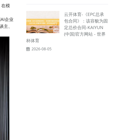
）在模
云开体育-《EPC总承
AI企业
包合同》：该容貌为固
东谈主、
定总价合同-KAIYUN
(中国)官方网站 - 世界
杯体育
2026-08-05