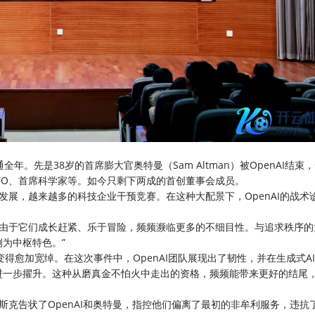
通全年。先是38岁的首席膨大官奥特曼（Sam Altman）被OpenAI结束
CTO、首席科学家等。如今只剩下两成的首创董事会成员。
猛发展，越来越多的科技企业干预竞赛。在这种大配景下，OpenAI的战术
见，由于它们成长赶紧、乐于冒险，频频濒临更多的不细目性。与追求秩序的
为中枢特色。”
变得愈加宽绰。在这次事件中，OpenAI团队展现出了韧性，并在生成式A
进一步擢升。这种从磨真金不怕火中走出的资格，频频能带来更好的结尾
马斯克告状了OpenAI和奥特曼，指控他们偏离了最初的非牟利服务，违抗