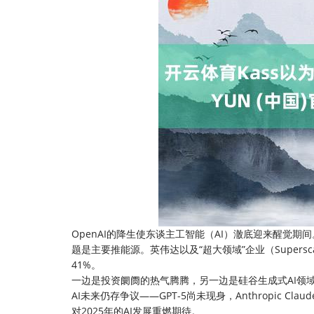
OpenAI的降生使东谈主工智能（AI）澈底迎来醒觉期间
题是主要推能源。英伟达以及“超大领域”企业（Supersc
41%。
一边是投资阛阓的热气腾腾，另一边是硅谷生成式AI领
AI未来仍存争议——GPT-5尚未现身，Anthropic Cl
对2025年的AI发展重燃期待。