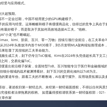
的经受与应用模式。
则大超预期。
中国不一定会过期，中国不错用更少的GPU构建模子。
模子的应用与经受。运筹帷幄和模子将缓缓商品化，信得过的竞争上风在于
有最好模子，而是取决于其如何高效地选拔AI工夫。”他称。
I“小龙”也不断崛起。
inimax、kimi、阶跃、百川、零一万物）捏续引颈行业前沿，在工夫革命
，从2024年头推放洋内首个MOE模子，到5月发明MLA架构缩短推理成本
系列后果彰显了其捏续的工夫革命能力。
视频生成工夫，刻下仍专注ToC领域。Kimi在2024年头凭借超长高下文
之间，交易化偏ToC。
年缓缓退出前沿模子探索，全面转型ToB。百川智能专注于医疗和金融领域的
，但细分领域的战术被渊博看好。刻下百川的交易化倾向以ToB为主。
落地的要道年份。跟着工夫的不断教诲，AI在遵守擢升、应用场景拓展以及
原创，著述权归第一财经总共。未经第一财经籍面授权，不得以任何风景
究侵权者法律拖累的权柄。 如需赢得授权请联系第一财经版权部：021-
。 文章作家