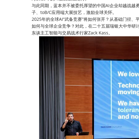
与此同期，蓝本并不被委托厚望的中国AI企业却越战越勇
子、toB/C应用端大展技艺，激励全球关怀。
2025年的全球AI“武备竞赛”将如何张开？从基础门径
如何与全球企业竞争？对此，在二十五届瑞银大中华研讨会
东谈主工智能与交易战术行家Zack Kass。