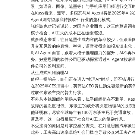
景（如语音、图像、笔墨等）与手机应用门径进行交互
在Kass看来，遵守、多模态与AI Agent将是2025
Agent则有望澈底转换软件行业的盈利模式。
张维璇也对记者说起，对国内企业而言，这三约莫道词亦适
模子检会，AI工夫的成本正在缓缓缩短。
就多模态来看，往日笔墨生成内容的革命较少，但跟着国
升交互风景的纯真性。举例，语音变得愈加拟东谈主化，
对AI Agent而言，跟着大模子推理能力的擢升，A
务。好意思国的软件公司已驱动探索通过AI Agent
件公司的盈利空间。
从生成式AI到物理AI
值得一提的是，咱们正在进入“物理AI”时期，即不错进
在2025年CES演讲中，英伟达CEO黄仁勋先容最新
过取代东谈主类的膂力行状。
不外从本钱阛阓的阐扬来看，似乎阛阓仍在不雅望。Ka
故障的容忍度很低。‘东谈主’的成分将决定物理AI的股东
他证明称，尽管全球每年有130万东谈主死于交通事故
普及率。这一自得反应了社会对AI工夫的复杂作风。
不受接待的原因是对掌控感的丧失。在好意思国汽车象
此外，工夫高出速率卓绝社会门槛也导致公众对工夫产