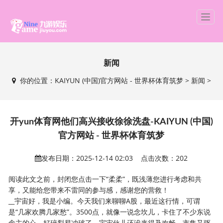
T
o
g
g
新闻
l
e
你的位置：
KAIYUN (中国)官方网站 - 世界杯体育筑梦
>
新闻
>
n
a
v
i
开yun体育网他们高兴接收徐徐洗盘-KAIYUN (中国)
g
官方网站 - 世界杯体育筑梦
a
t
发布日期：2025-12-14 02:03 点击次数：202
i
o
阅读此文之前，封闭您点击一下“柔柔”，既浅薄您进行考虑和共
n
享，又能给您带来不雷同的参与感，感谢您的营救！
__宇宙好，我是小编。今天我们来聊聊A股，最近这行情，可谓
是“几家欢腾几家愁”。3500点，就像一说念坎儿，卡住了不少东说
念主的心。好碎裂易冲破了，宇宙伙儿还没来得及欢畅，市集又驱