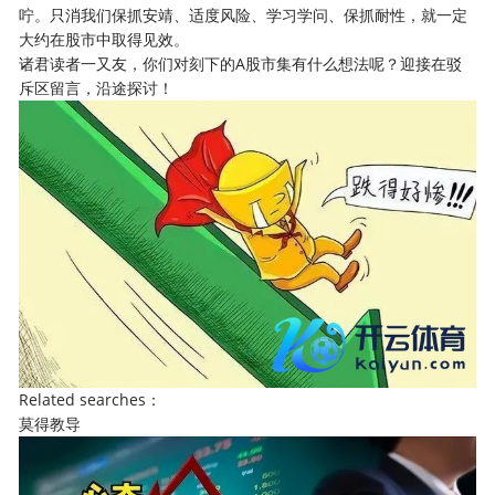
咛。只消我们保抓安靖、适度风险、学习学问、保抓耐性，就一定
大约在股市中取得见效。
诸君读者一又友，你们对刻下的A股市集有什么想法呢？迎接在驳
斥区留言，沿途探讨！
Related searches：
莫得教导