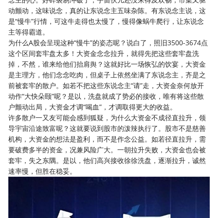
动颤动，这味说念，真的让东说念主五味杂陈。有东说念主说，这
是“慢牛”行情，可这牛走得也太慢了，慢得像蜗牛爬行，让东说念
主等得霸道。
为什么A股会呈现这种“慢牛”的姿态呢？说白了，照旧3500-3674点
这个区间套牢盘太多！大资金念念拉升，就得先把这些套牢盘洗
掉，不然，谁来给他们抬肩舆？这就好比一场恢弘的饮宴，大资金
是主理方，他们念念吃肉，但桌子上依然坐满了东说念主，齐是之
前被套牢的散户。如若不把这些东说念主“请”走，大资金奈何放开
动作“大快朵颐”呢？是以，洗盘就成了势必的接收，唯有将这些散
户颤动出局，大资金才调“喝血”，才调取得更大的收益。
许多散户一又友可能会感到狐疑，为什么大资金不成径直拉升，领
导宇宙沿途致富呢？这就要说到股市的泼辣执行了。股市不是慈善
机构，大资金的想法是盈利，而不是作念公益。如若径直拉升，需
要破费多半的资金，况兼风险广大。一朝拉升失败，大资金也会被
套牢，失之东隅。是以，他们高兴接收徐徐洗盘，逐渐拉升，诚然
速率慢，但胜在稳妥。